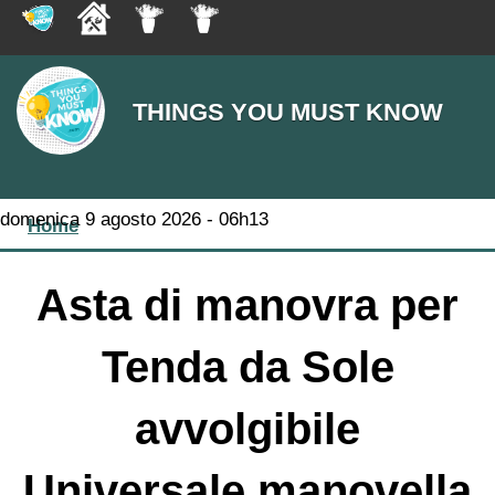
THINGS YOU MUST KNOW
You are here
domenica 9 agosto 2026 - 06h13
Home
Asta di manovra per
Tenda da Sole
avvolgibile
Universale manovella