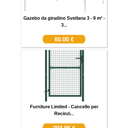
Gazebo da giradino Svetlana 3 - 9 m² -
3...
60.00 €
Furniture Limited - Cancello per
Recinzi...
293.95 €