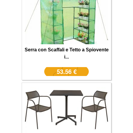
Serra con Scaffali e Tetto a Spiovente
i...
53.56 €