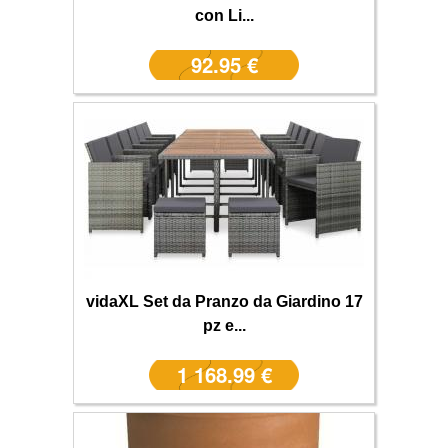
con Li...
92.95 €
vidaXL Set da Pranzo da Giardino 17
pz e...
1 168.99 €