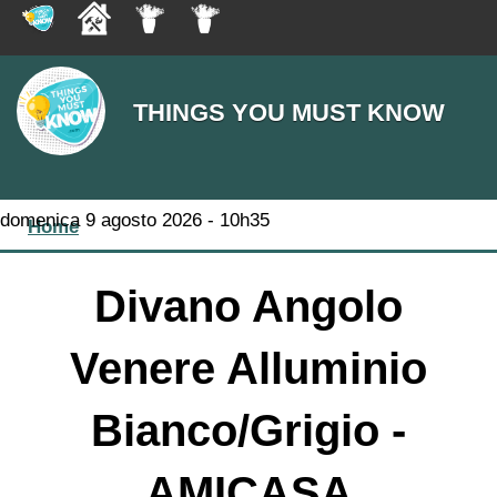
THINGS YOU MUST KNOW
You are here
domenica 9 agosto 2026 - 10h35
Home
Divano Angolo
Venere Alluminio
Bianco/Grigio -
AMICASA