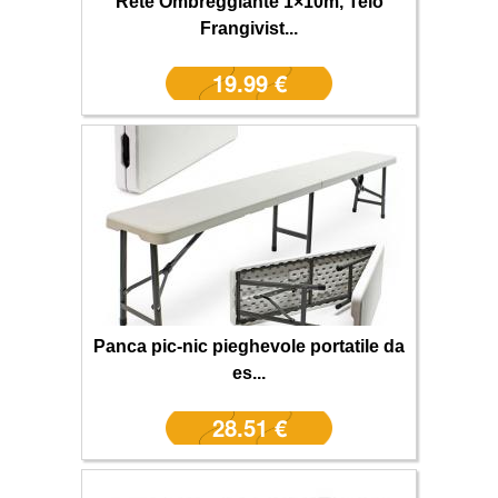
Rete Ombreggiante 1×10m, Telo
Frangivist...
19.99 €
Panca pic-nic pieghevole portatile da
es...
28.51 €