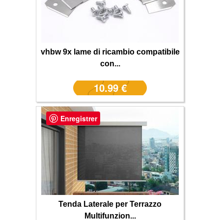
vhbw 9x lame di ricambio compatibile
con...
10.99 €
Enregistrer
Tenda Laterale per Terrazzo
Multifunzion...