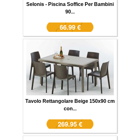
Selonis - Piscina Soffice Per Bambini
90...
66.99 €
Tavolo Rettangolare Beige 150x90 cm
con...
269.95 €