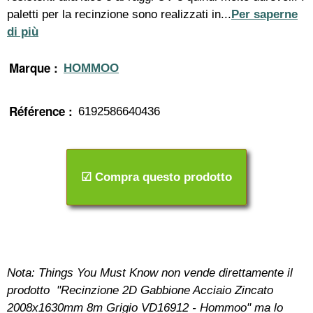
paletti per la recinzione sono realizzati in...
Per saperne
di più
Marque :
HOMMOO
Référence :
6192586640436
☑ Compra questo prodotto
Nota: Things You Must Know non vende direttamente il
prodotto "Recinzione 2D Gabbione Acciaio Zincato
2008x1630mm 8m Grigio VD16912 - Hommoo" ma lo