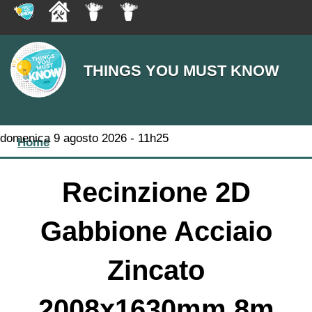
THINGS YOU MUST KNOW
You are here
domenica 9 agosto 2026 - 11h25
Home
Recinzione 2D
Gabbione Acciaio
Zincato
2008x1630mm 8m