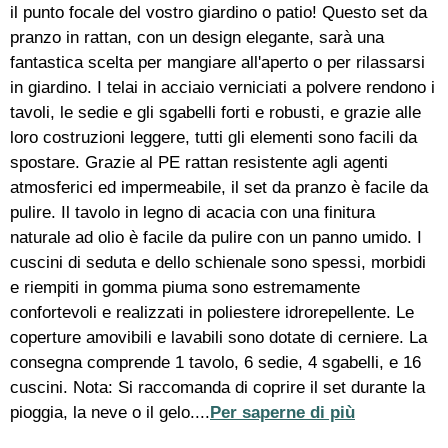
il punto focale del vostro giardino o patio! Questo set da
pranzo in rattan, con un design elegante, sarà una
fantastica scelta per mangiare all'aperto o per rilassarsi
in giardino. I telai in acciaio verniciati a polvere rendono i
tavoli, le sedie e gli sgabelli forti e robusti, e grazie alle
loro costruzioni leggere, tutti gli elementi sono facili da
spostare. Grazie al PE rattan resistente agli agenti
atmosferici ed impermeabile, il set da pranzo è facile da
pulire. Il tavolo in legno di acacia con una finitura
naturale ad olio è facile da pulire con un panno umido. I
cuscini di seduta e dello schienale sono spessi, morbidi
e riempiti in gomma piuma sono estremamente
confortevoli e realizzati in poliestere idrorepellente. Le
coperture amovibili e lavabili sono dotate di cerniere. La
consegna comprende 1 tavolo, 6 sedie, 4 sgabelli, e 16
cuscini. Nota: Si raccomanda di coprire il set durante la
pioggia, la neve o il gelo....
Per saperne di più