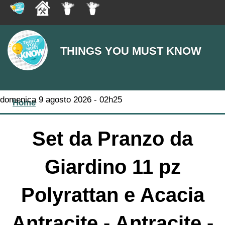
THINGS YOU MUST KNOW
You are here
domenica 9 agosto 2026 - 02h25
Home
Set da Pranzo da
Giardino 11 pz
Polyrattan e Acacia
Antracite - Antracite -