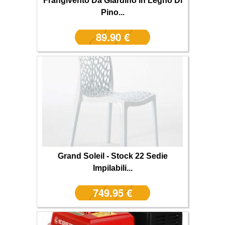
Frangivento Da Giardino In Legno Di
Pino...
89.90 €
Grand Soleil - Stock 22 Sedie
Impilabili...
749.95 €